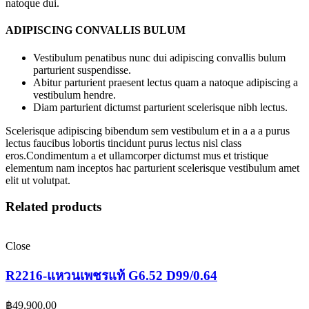
natoque dui.
ADIPISCING CONVALLIS BULUM
Vestibulum penatibus nunc dui adipiscing convallis bulum
parturient suspendisse.
Abitur parturient praesent lectus quam a natoque adipiscing a
vestibulum hendre.
Diam parturient dictumst parturient scelerisque nibh lectus.
Scelerisque adipiscing bibendum sem vestibulum et in a a a purus
lectus faucibus lobortis tincidunt purus lectus nisl class
eros.Condimentum a et ullamcorper dictumst mus et tristique
elementum nam inceptos hac parturient scelerisque vestibulum amet
elit ut volutpat.
Related products
Close
R2216-แหวนเพชรแท้ G6.52 D99/0.64
฿
49,900.00