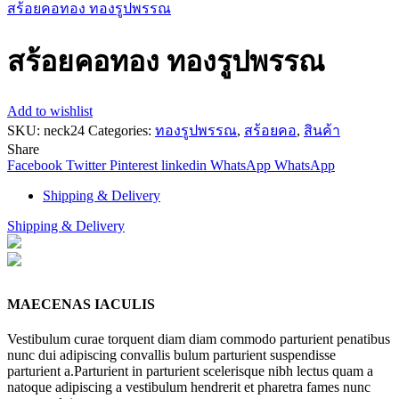
สร้อยคอทอง ทองรูปพรรณ
สร้อยคอทอง ทองรูปพรรณ
Add to wishlist
SKU:
neck24
Categories:
ทองรูปพรรณ
,
สร้อยคอ
,
สินค้า
Share
Facebook
Twitter
Pinterest
linkedin
WhatsApp
WhatsApp
Shipping & Delivery
Shipping & Delivery
MAECENAS IACULIS
Vestibulum curae torquent diam diam commodo parturient penatibus
nunc dui adipiscing convallis bulum parturient suspendisse
parturient a.Parturient in parturient scelerisque nibh lectus quam a
natoque adipiscing a vestibulum hendrerit et pharetra fames nunc