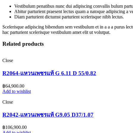
Vestibulum penatibus nunc dui adipiscing convallis bulum partu
Abitur parturient praesent lectus quam a natoque adipiscing a 
Diam parturient dictumst parturient scelerisque nibh lectus.
Scelerisque adipiscing bibendum sem vestibulum et in a a a purus lect
hac parturient scelerisque vestibulum amet elit ut volutpat.
Related products
Close
R2064-แหวนเพชรแท้ G 6.11 D 55/0.82
฿
64,900.00
Add to wishlist
Close
R2042-แหวนเพชรแท้ G9.05 D37/1.07
฿
106,900.00
Add to wishlist