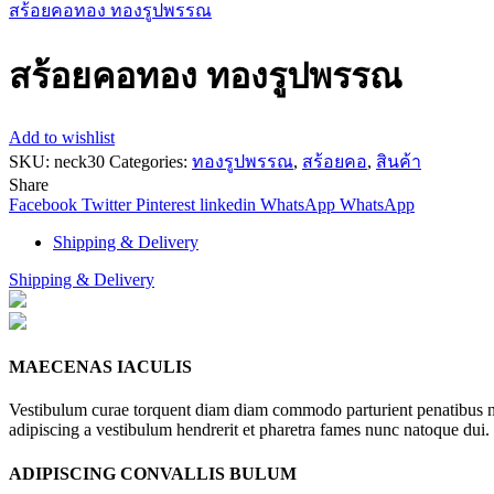
สร้อยคอทอง ทองรูปพรรณ
สร้อยคอทอง ทองรูปพรรณ
Add to wishlist
SKU:
neck30
Categories:
ทองรูปพรรณ
,
สร้อยคอ
,
สินค้า
Share
Facebook
Twitter
Pinterest
linkedin
WhatsApp
WhatsApp
Shipping & Delivery
Shipping & Delivery
MAECENAS IACULIS
Vestibulum curae torquent diam diam commodo parturient penatibus nunc
adipiscing a vestibulum hendrerit et pharetra fames nunc natoque dui.
ADIPISCING CONVALLIS BULUM