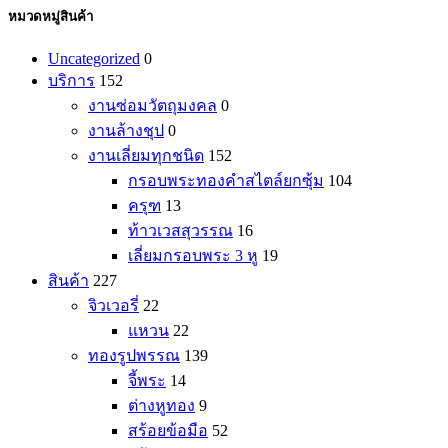
หมวดหมู่สินค้า
Uncategorized
0
บริการ
152
งานซ่อมวัตถุมงคล
0
งานล้างชุป
0
งานเลี่ยมทุกชนิด
152
กรอบพระทองคำสไตล์ยกซุ้ม
104
ครุฑ
13
ท้าวเวสสุวรรณ
16
เลี่ยมกรอบพระ 3 หู
19
สินค้า
227
จิวเวอรี่
22
แหวน
22
ทองรูปพรรณ
139
จี้พระ
14
ต่างหูทอง
9
สร้อยข้อมือ
52