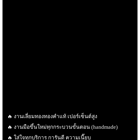
ห้างทองรักษ์ศิริ คลองหลวง
🔥 งานเลี่ยมทองทองคำแท้ เปอร์เซ็นต์สูง
🔥 งานมือขึ้นใหม่ทุกกระบวนขั้นตอน (handmade)
🔥 ใส่ใจทุกบริการ การันตี ความเนี๊ยบ